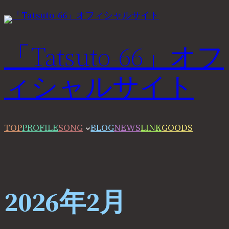
内
容
を
「Tatsuto-66」オフ
ス
ィシャルサイト
キ
ッ
プ
TOP
PROFILE
SONG
BLOG
NEWS
LINK
GOODS
2026年2月