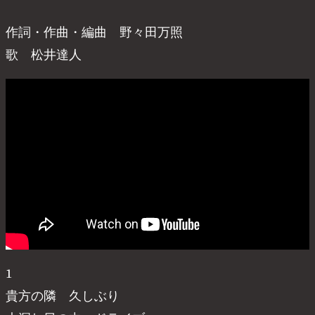
作詞・作曲・編曲 野々田万照
歌 松井達人
1
貴方の隣 久しぶり