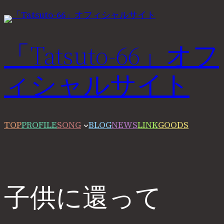
内
容
を
「Tatsuto-66」オフ
ス
ィシャルサイト
キ
ッ
プ
TOP
PROFILE
SONG
BLOG
NEWS
LINK
GOODS
子供に還って