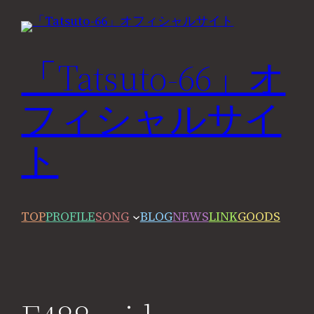
内
容
を
「Tatsuto-66」オ
ス
フィシャルサイ
キ
ッ
ト
プ
TOP
PROFILE
SONG
BLOG
NEWS
LINK
GOODS