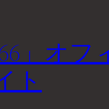
o-66」オフ
イト