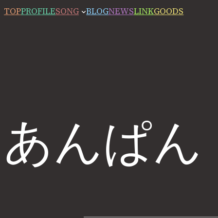
TOP
PROFILE
SONG
BLOG
NEWS
LINK
GOODS
あんぱん