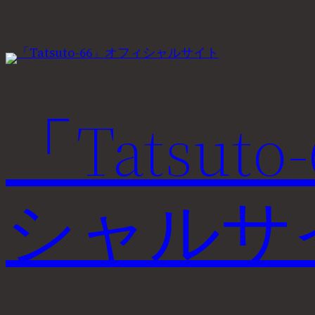
内
容
を
ス
キ
「Tatsut
ッ
プ
シャルサ