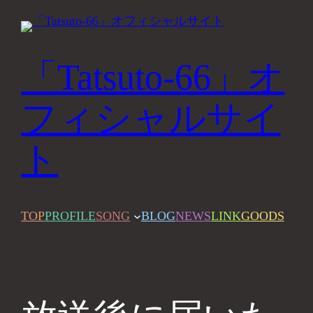
内
容
を
「Tatsuto-66」オ
ス
キ
フィシャルサイ
ッ
ト
プ
TOP
PROFILE
SONG
BLOG
NEWS
LINK
GOODS