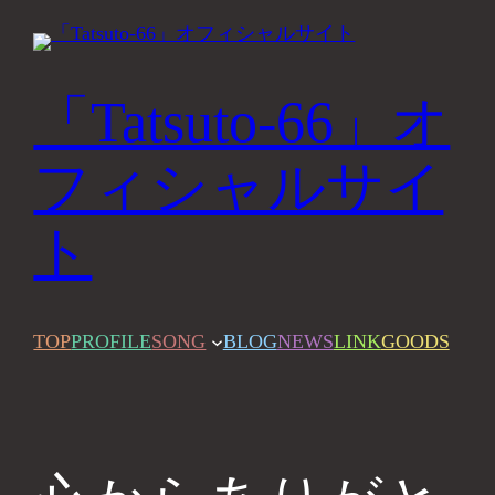
内
容
を
「Tatsuto-66」オ
ス
キ
フィシャルサイ
ッ
ト
プ
TOP
PROFILE
SONG
BLOG
NEWS
LINK
GOODS