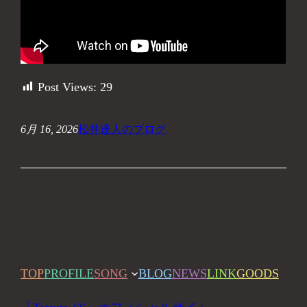
Post Views:
29
6月 16, 2026
松井達人のブログ
TOP
PROFILE
SONG
BLOG
NEWS
LINK
GOODS